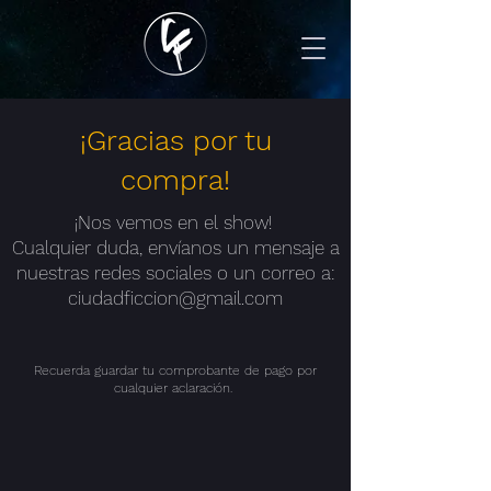
¡Gracias por tu
compra!
¡Nos vemos en el show!
Cualquier duda, envíanos un mensaje a
nuestras redes sociales o un correo a:
ciudadficcion@gmail.com
Recuerda guardar tu comprobante de pago por
cualquier aclaración.