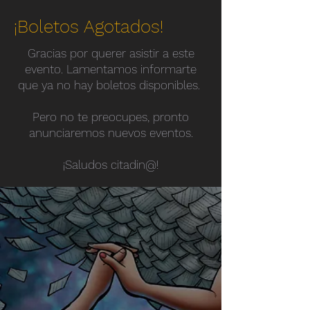
¡Boletos Agotados!
Gracias por querer asistir a este
evento. Lamentamos informarte
que ya no hay boletos disponibles.
Pero no te preocupes, pronto
anunciaremos nuevos eventos.
¡Saludos citadin@!